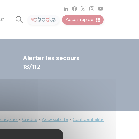
 31
Accès rapide
Alerter les secours
18/112
 légales
-
Crédits
-
Accessibilité
-
Confidentialité