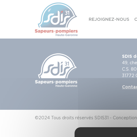
Panneau de gestion des cookies
REJOIGNEZ-NOUS
C
Skip to content
SDIS d
49, che
C.S. 80
31772
Conta
©2024 Tous droits réservés SDIS31 - Conception 