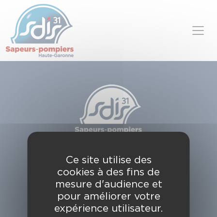
Panneau de gestion des cookies
Skip to content
SDIS de la Haute-Garonne
Ce site utilise des
49, chemin de l'Armurié
cookies à des fins de
C.S. 80123
31772 COLOMIERS CEDEX
mesure d'audience et
pour améliorer votre
Contactez-nous
expérience utilisateur.