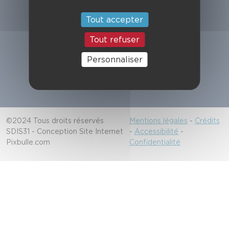
Suivez-nous
Tout accepter
Tout refuser
Alerter les secours
Personnaliser
18/112
©2024 Tous droits réservés
Mentions légales
-
Crédits
SDIS31 - Conception Site Internet
-
Accessibilité
-
Pixbulle.com
Confidentialité