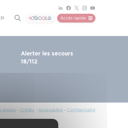
 31
Accès rapide
Alerter les secours
18/112
 légales
-
Crédits
-
Accessibilité
-
Confidentialité