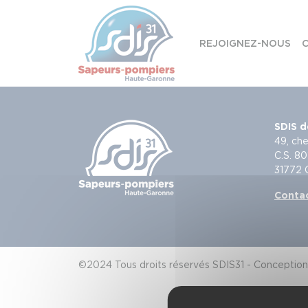
Panneau de gestion des cookies
REJOIGNEZ-NOUS
C
Skip to content
SDIS d
49, che
C.S. 80
31772
Conta
©2024 Tous droits réservés SDIS31 - Conception 