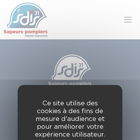
Panneau de gestion des cookies
Skip to content
SDIS de la Haute-Garonne
Ce site utilise des
49, chemin de l'Armurié
cookies à des fins de
C.S. 80123
31772 COLOMIERS CEDEX
mesure d'audience et
pour améliorer votre
Contactez-nous
expérience utilisateur.