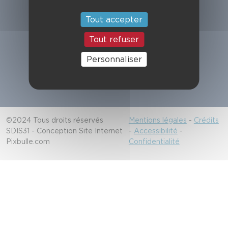
Suivez-nous
Tout accepter
Tout refuser
Alerter les secours
Personnaliser
18/112
©2024 Tous droits réservés
Mentions légales
-
Crédits
SDIS31 - Conception Site Internet
-
Accessibilité
-
Pixbulle.com
Confidentialité