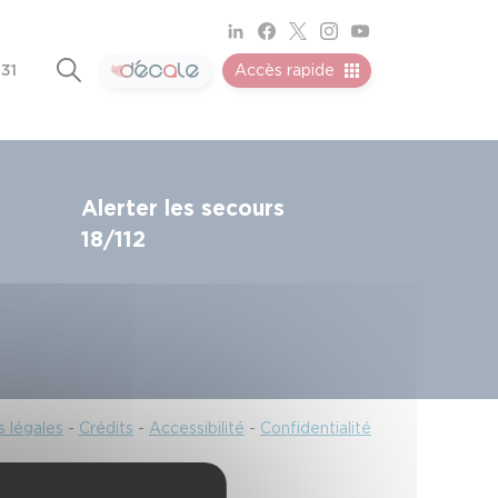
 31
Accès rapide
Alerter les secours
18/112
 légales
-
Crédits
-
Accessibilité
-
Confidentialité