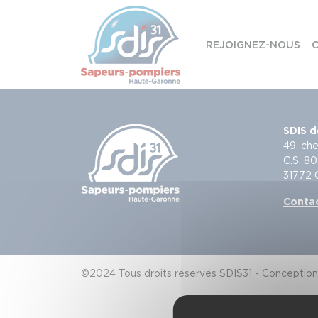
Panneau de gestion des cookies
REJOIGNEZ-NOUS
C
Skip to content
SDIS d
49, che
C.S. 80
31772
Conta
©2024 Tous droits réservés SDIS31 - Conception 