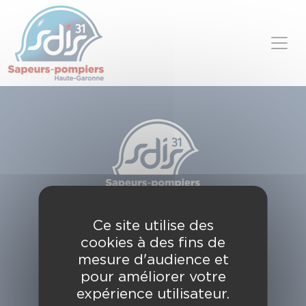
Panneau de gestion des cookies
Skip to content
SDIS de la Haute-Garonne
Ce site utilise des
49, chemin de l'Armurié
cookies à des fins de
C.S. 80123
31772 COLOMIERS CEDEX
mesure d'audience et
pour améliorer votre
Contactez-nous
expérience utilisateur.