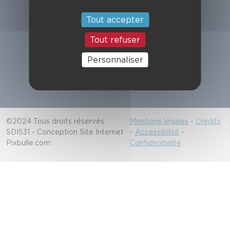
Suivez-nous
Tout accepter
Tout refuser
Alerter les secours
Personnaliser
18/112
©2024 Tous droits réservés
Mentions légales
-
Crédits
SDIS31 - Conception Site Internet
-
Accessibilité
-
Pixbulle.com
Confidentialité