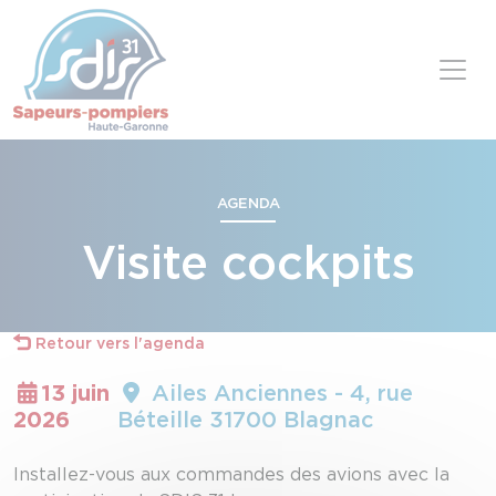
Panneau de gestion des cookies
Skip to content
AGENDA
Visite cockpits
Retour vers l'agenda
13 juin
Ailes Anciennes - 4, rue
2026
Béteille 31700 Blagnac
Installez-vous aux commandes des avions avec la