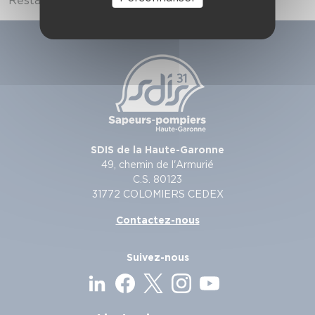
Restauration sur place.
SDIS de la Haute-Garonne
49, chemin de l'Armurié
C.S. 80123
31772 COLOMIERS CEDEX
Contactez-nous
Suivez-nous