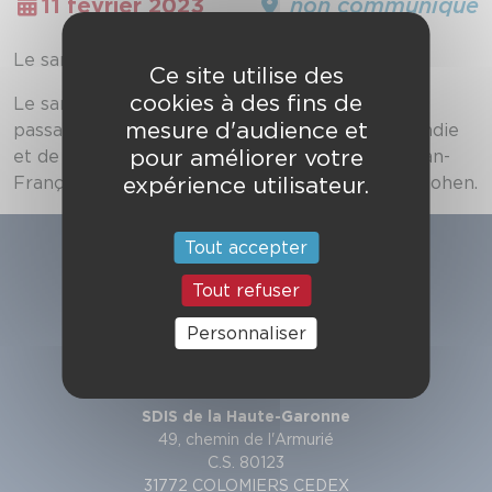
11 février 2023
non communiqué
Le samedi 11 février 2023.
Ce site utilise des
cookies à des fins de
Le samedi 11 février à 17h30, se déroulera la
mesure d'audience et
passation de commandement au centre d'incendie
pour améliorer votre
et de secours de Cadours entre le capitaine Jean-
expérience utilisateur.
François Chavaroche et le lieutenant Laurent Cohen.
Tout accepter
Tout refuser
Personnaliser
SDIS de la Haute-Garonne
49, chemin de l'Armurié
C.S. 80123
31772 COLOMIERS CEDEX