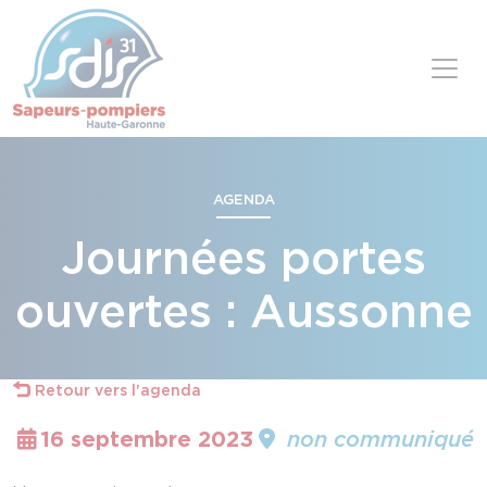
Panneau de gestion des cookies
Skip to content
AGENDA
Journées portes
ouvertes : Aussonne
Retour vers l'agenda
16 septembre 2023
non communiqué