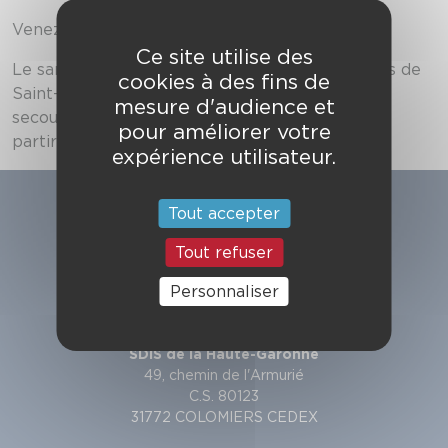
Venez nombreux !
Ce site utilise des
Le samedi 24 septembre, les sapeurs-pompiers de
cookies à des fins de
Saint-Lys ouvrent les portes de leur centre de
mesure d'audience et
secours au grand public. Ils vous accueilleront à
pour améliorer votre
partir de 10h00.
expérience utilisateur.
Tout accepter
Tout refuser
Personnaliser
SDIS de la Haute-Garonne
49, chemin de l'Armurié
C.S. 80123
31772 COLOMIERS CEDEX