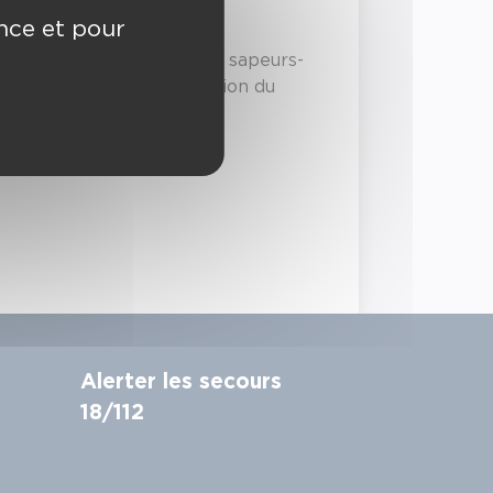
ence et pour
brée chaque année par les sapeurs-
ettant d’affirmer la cohésion du
Alerter les secours
18/112