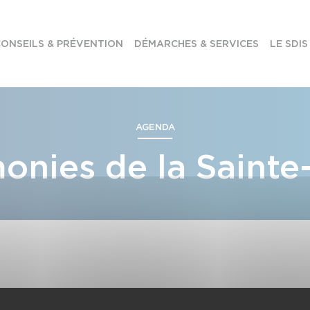
ONSEILS & PRÉVENTION
DÉMARCHES & SERVICES
LE SDIS
AGENDA
onies de la Sainte