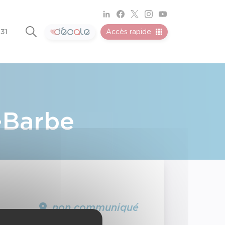
 31
Accès rapide
-Barbe
non communiqué