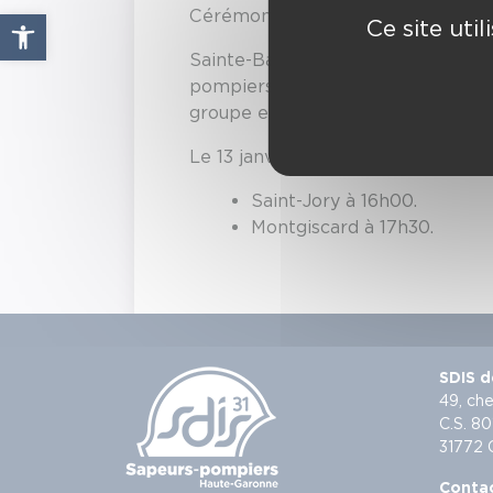
Cérémonies du 13 janvier 2024.
Ouvrir la barre d’outils
Ce site uti
Sainte-Barbe est la sainte patron
pompiers lors de la fête de la Sai
groupe et de rendre hommage aux
Le 13 janvier 2024, les célébrations
Saint-Jory à 16h00.
Montgiscard à 17h30.
SDIS d
49, che
C.S. 80
31772
Conta