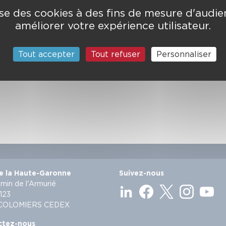
lise des cookies à des fins de mesure d'audi
améliorer votre expérience utilisateur.
ne des sapeurs-pompiers, leur protectrice. Elle est célé
nte-Barbe. C’est un moment convivial et privilégié perm
 disparus.
Tout accepter
Tout refuser
Personnaliser
 sont les suivantes :
e la Haute-Garonne
Suivez-nous
min de l'Armurié
123
 COLOMIERS CEDEX
ctez-nous