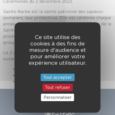
Cérémonies du 2 décembre 2023.
Sainte-Barbe est la sainte patronne des sapeurs-
pompiers, leur protectrice. Elle est célébrée chaque
année par les sapeurs-pompiers lors de la fête de la
Sainte-Barbe. C’est un moment convivial et
Ce site utilise des
privilégié permettant d’affirmer la cohésion du
groupe et de rendre hommage aux disparus.
cookies à des fins de
mesure d'audience et
Le 2 décembre 2023, les célébrations sont les
pour améliorer votre
suivantes :
expérience utilisateur.
Rieux-Volvestre à 17h30.
Villefranche-de-Lauragais à 18h00.
Tout accepter
Aurignac à 19h00.
Tout refuser
Personnaliser