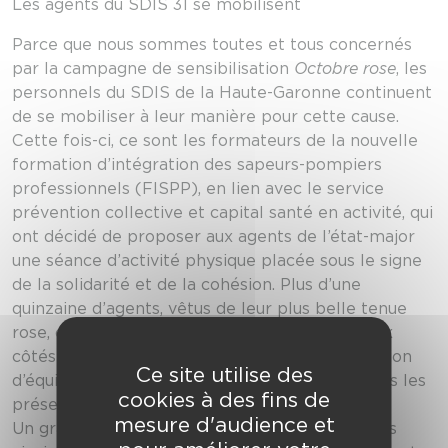
Les agents du SDIS 31 se mobilisent
Parce que nous sommes toutes et tous concernés
par la campagne de sensibilisation
Octobre rose
, les
personnels du SDIS de la Haute-Garonne continuent
de se mobiliser à leur manière pour cette cause.
Cette fois-ci, ce sont les formateurs de la nouvelle
formation d’intégration des sapeurs-pompiers
professionnels (FISPP), en lien avec le service
prévention collective et capital santé en activité, qui
ont décidé de proposer aux agents de l’état-major
une séance d’activité physique placée sous le signe
de la solidarité et de la cohésion. Plus d’une
quinzaine d’agents, vêtus de leur plus belle tenue
rose, ont ainsi pu s’exercer au cross-training aux
côtés des 9 stagiaires de la FISPP. La composition
Ce site utilise des
d’équipes mixtes a aussi été l’occasion pour tous les
cookies à des fins de
présents d’apprendre à mieux se connaître !
mesure d'audience et
Un grand merci aux organisateurs et animateurs