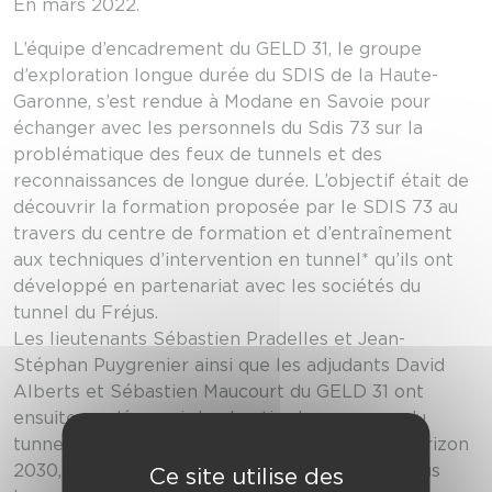
En mars 2022.
L’équipe d’encadrement du GELD 31, le groupe
d’exploration longue durée du SDIS de la Haute-
Garonne, s’est rendue à Modane en Savoie pour
échanger avec les personnels du Sdis 73 sur la
problématique des feux de tunnels et des
reconnaissances de longue durée. L’objectif était de
découvrir la formation proposée par le SDIS 73 au
travers du centre de formation et d’entraînement
aux techniques d’intervention en tunnel* qu’ils ont
développé en partenariat avec les sociétés du
tunnel du Fréjus.
Les lieutenants Sébastien Pradelles et Jean-
Stéphan Puygrenier ainsi que les adjudants David
Alberts et Sébastien Maucourt du GELD 31 ont
ensuite pu découvrir le chantier hors norme du
tunnel ferroviaire qui reliera Lyon à Turin à l’horizon
2030, un tunnel long de 57,5 kms qui sera le plus
Ce site utilise des