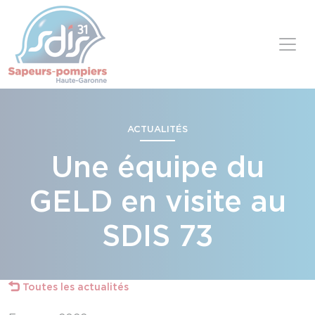
Panneau de gestion des cookies
Skip to content
ACTUALITÉS
Une équipe du
GELD en visite au
SDIS 73
Toutes les actualités