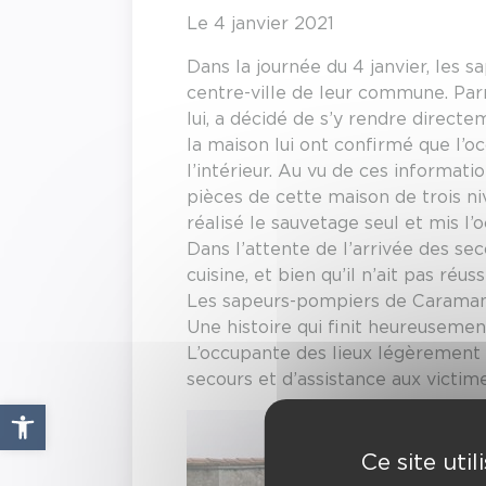
Le 4 janvier 2021
Dans la journée du 4 janvier, les
centre-ville de leur commune. Parm
lui, a décidé de s’y rendre direct
la maison lui ont confirmé que l’o
l’intérieur. Au vu de ces informat
pièces de cette maison de trois ni
réalisé le sauvetage seul et mis l’
Dans l’attente de l’arrivée des sec
cuisine, et bien qu’il n’ait pas ré
Les sapeurs-pompiers de Caraman
Une histoire qui finit heureusemen
L’occupante des lieux légèrement 
secours et d’assistance aux victi
Ouvrir la barre d’outils
Ce site uti