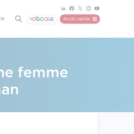
 31
Accès rapide
une femme
man