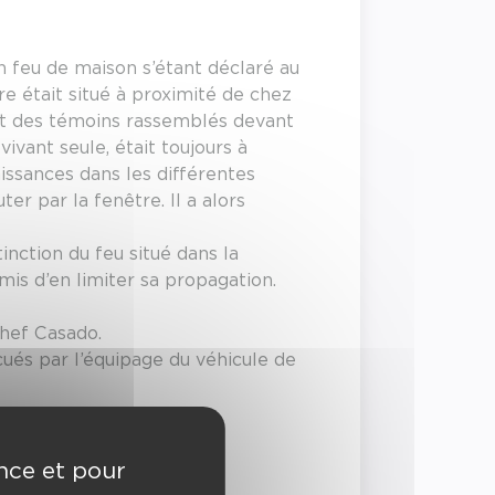
 feu de maison s’étant déclaré au
e était situé à proximité de chez
 et des témoins rassemblés devant
ivant seule, était toujours à
aissances dans les différentes
ter par la fenêtre. Il a alors
inction du feu situé dans la
rmis d’en limiter sa propagation.
chef Casado.
ués par l’équipage du véhicule de
ence et pour