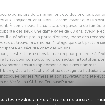
 sapeurs-pompiers de Caraman ont été déclenchés pour un
i eux, l’adjudant-chef Manu Casado voyant que le sinistr
ement. À son arrivée, il a constaté un panache de fumée
ccupante des lieux, une dame âgée de 69 ans, aveugle et v
ions, Il a pénétré par la porte d’entrée, mené des reconn
er
veaux et trouvé la dame au 1
étage qui était prête à sau
occupante en sécurité chez des voisins.
ours, il est retourné dans la maison pour procéder à l’ext
ussi à le stopper complètement, son action a toutefois pe
 viendront ensuite rapidement à bout des flammes.
t bien grâce à la réactivité et au courage de l’adjudant-
intoxiquée par les fumées et son sauveteur ont été évac
mes de Verfeil au CHU de ToulousePurpan.
lise des cookies à des fins de mesure d'audi