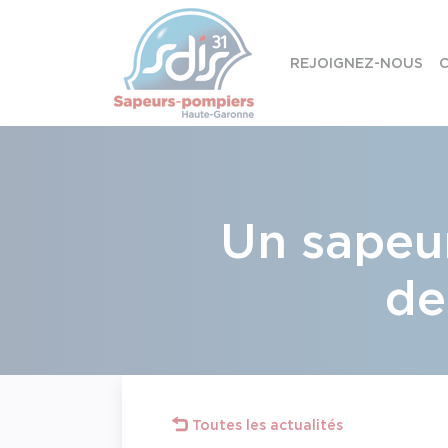
Panneau de gestion des cookies
REJOIGNEZ-NOUS
C
Skip to content
Un sapeu
de
Toutes les actualités