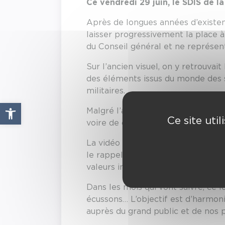
Ce vendredi 29 juin, le SDIS de 
Après de longues années d’existe
laisser progressivement la place à 
du Conseil général et ne représe
Sur l’ancien visuel, on y retrouvai
des éléments issus du monde des 
militaires.
Ouvrir la barre d’outils
Malgré l’attachement des sapeurs-p
Ce site uti
voire de créer l’identité visuelle
La vidéo ci-dessus présente les ca
le rappel du lien qui nous unit a
valeurs impulsée par le SDIS ces 
Dans les mois qui vont suivre, ce l
écussons… L’objectif est d’harmo
auprès du grand public et de nos p