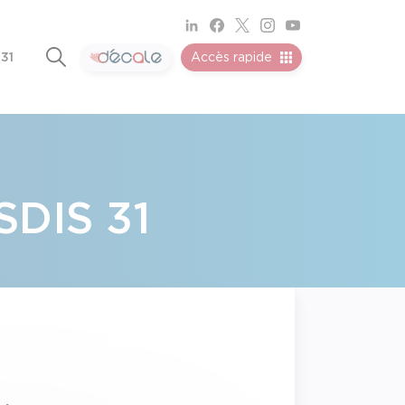
 31
Accès rapide
SDIS 31