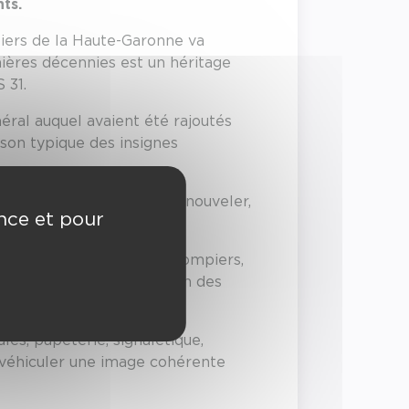
ts.
iers de la Haute-Garonne va
rnières décennies est un héritage
 31.
néral auquel avaient été rajoutés
on typique des insignes
x, il devenait utile de renouveler,
ence et pour
 et symboles des sapeurs-pompiers,
amisme et de réaffirmation des
les, papeterie, signalétique,
 véhiculer une image cohérente