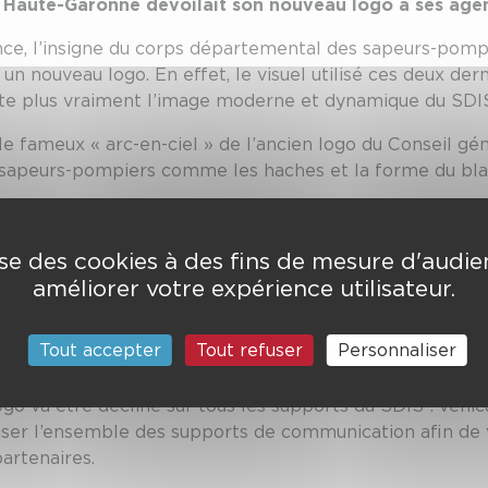
la Haute-Garonne dévoilait son nouveau logo à ses agen
nce, l’insigne du corps départemental des sapeurs-pomp
un nouveau logo. En effet, le visuel utilisé ces deux de
nte plus vraiment l’image moderne et dynamique du SDIS
t le fameux « arc-en-ciel » de l’ancien logo du Conseil gé
sapeurs-pompiers comme les haches et la forme du blas
ompiers à leur blason, signe de reconnaissance entre eu
lise des cookies à des fins de mesure d'audi
 du SDIS de la Haute-Garonne.
améliorer votre expérience utilisateur.
ractéristiques de ce nouveau logo, à savoir les valeurs
u Conseil départemental, la volonté de modernité, de dyn
Tout accepter
Tout refuser
Personnaliser
deux dernières années.
ogo va être décliné sur tous les supports du SDIS : véhicu
niser l’ensemble des supports de communication afin de
artenaires.