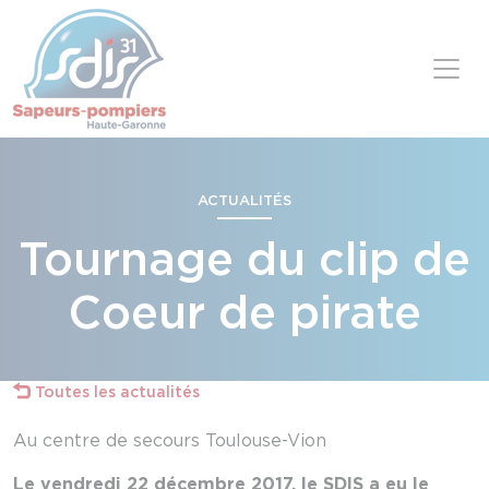
Panneau de gestion des cookies
Skip to content
ACTUALITÉS
Tournage du clip de
Coeur de pirate
Toutes les actualités
Au centre de secours Toulouse-Vion
Le vendredi 22 décembre 2017, le SDIS a eu le