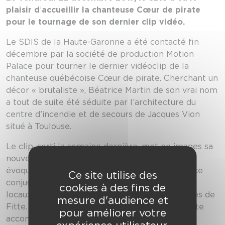
plaisir d
’
accueillir la chanteuse Cœur de pirate
pour le tournage de son dernier clip vidéo.
Le SDIS de la Haute-Garonne a été contacté fin
décembre par la société de production Motion
Palace pour tourner le dernier vidéoclip de la
chanteuse québécoise Cœur de pirate. Cherchant un
décor « brutaliste », Béatrice Martin de son vrai nom
a tout de suite été séduite par l’architecture du
centre d’incendie et de secours de Jacques Vion
situé à Toulouse.
Le clip, sorti la semaine dernière, met en images sa
nouvelle chanson intitulée « Prémonition » et
évoque de façon artistique le sujet de la violence
Ce site utilise des
conjugale. Il a été tourné entièrement dans les
cookies à des fins de
locaux de la caserne située sur les allées Charles de
mesure d'audience et
Fitte. On y voit l’auteure-compositrice-interprète
pour améliorer votre
accompagnée de son danseur, mais sans aucun