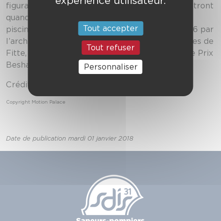
expérience utilisateur.
figurant sapeur-pompier. Les habitués reconnaîtront
quand même l’amphithéâtre, le gymnase et la
Tout accepter
piscine extérieure du bâtiment construit en 1966 par
l’architecte Pierre Debeaux sur les allées Charles de
Tout refuser
Fitte, et qui a valu à son concepteur d’obtenir le Prix
Beshard.
Personnaliser
Crédits photos :
Motion Palace
Copyright Motion Palace
Date de publication mardi 01 janvier 2018