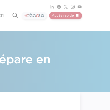
 31
Accès rapide
répare en