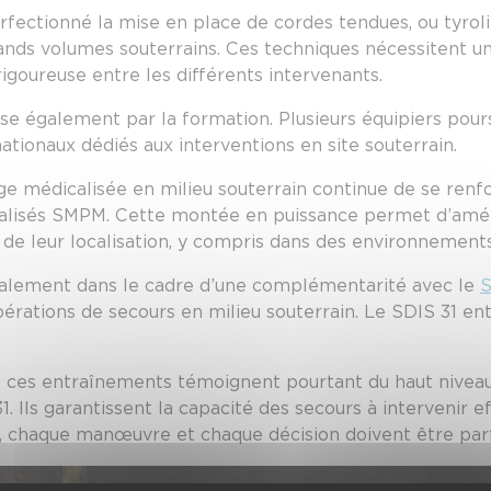
fectionné la mise en place de cordes tendues, ou tyrolie
rands volumes souterrains. Ces techniques nécessitent un
goureuse entre les différents intervenants.
 également par la formation. Plusieurs équipiers pours
nationaux dédiés aux interventions en site souterrain.
rge médicalisée en milieu souterrain continue de se renf
ialisés SMPM. Cette montée en puissance permet d’améli
de leur localisation, y compris dans des environnements
galement dans le cadre d’une complémentarité avec le
S
érations de secours en milieu souterrain. Le SDIS 31 entr
c, ces entraînements témoignent pourtant du haut nivea
1. Ils garantissent la capacité des secours à intervenir 
, chaque manœuvre et chaque décision doivent être par