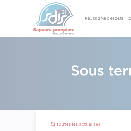
Panneau de gestion des cookies
REJOIGNEZ-NOUS
C
Skip to content
Sous ter
Toutes les actualités