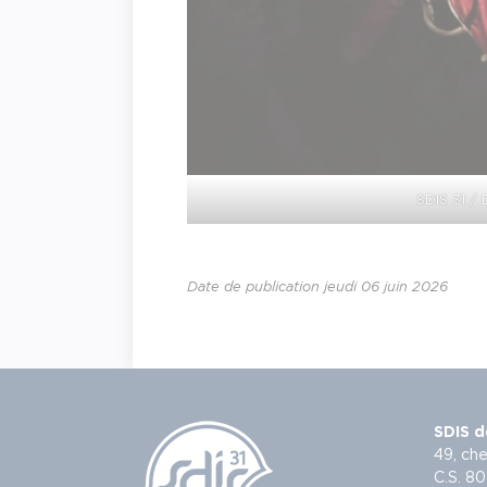
SDIS 31 /
Date de publication jeudi 06 juin 2026
SDIS d
49, che
C.S. 80