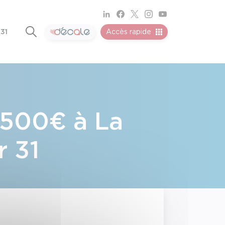
 31
Accès rapide
e 500€ à La
r 31