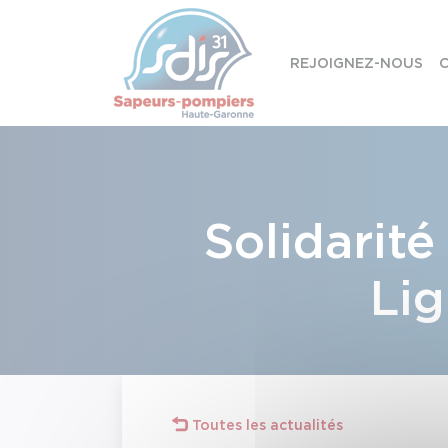
Panneau de gestion des cookies
REJOIGNEZ-NOUS
C
Skip to content
Solidarité
Lig
Toutes les actualités