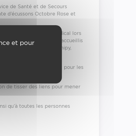
vice de Santé et de Secours
ente d’écussons Octobre Rose et
 santé et de secours médical lors
ors été chaleureusement accueillis
ence et pour
nt, de l’UDSP 31 et du comipy,
ncer des soins de confort pour les
on de tisser des liens pour mener
nsi qu’à toutes les personnes