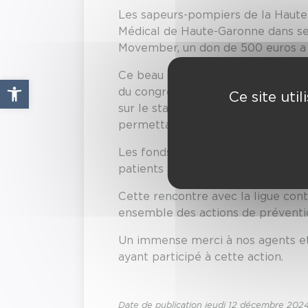
Les sapeurs-pompiers de la Haute-
Médical de Haute-Garonne dans ses 
Movember, un don de 500 euros a é
Ce beau geste a été rendu possibl
Ouvrir la barre d’outils
du congrès national des sapeurs-p
Ce site uti
sur le stand des infirmiers de sap
permettant ainsi de concrétiser ce
Les fonds récoltés permettront de
patients et leurs familles, et de 
Cette rencontre avec la ligue con
ensemble des actions de préventi
Un immense merci à nos agents et 
ayant participé à cette action.
Date de publication jeudi 12 décembre 202