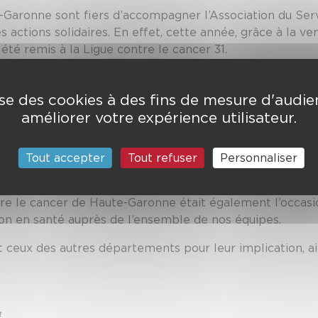
Garonne sont fiers d’accompagner l’Association du Ser
actions solidaires. En effet, cette année, grâce à la v
té remis à la Ligue contre le cancer 31.
e grâce à l’engagement de nos personnels du service de
ompiers de France – Toulouse 2023. Ces derniers ont al
lise des cookies à des fins de mesure d'audi
eurs-pompiers, avec le précieux soutien de l’établisseme
améliorer votre expérience utilisateur.
tte initiative exemplaire.
 soutenir la recherche de nouveaux traitements, de fina
Tout accepter
Tout refuser
Personnaliser
renforcer l’accueil et l’hébergement des proches.
tre le cancer de Haute-Garonne était également l’occasi
on en santé auprès de l’ensemble de nos équipes.
ceux des autres départements pour leur implication, ai
4