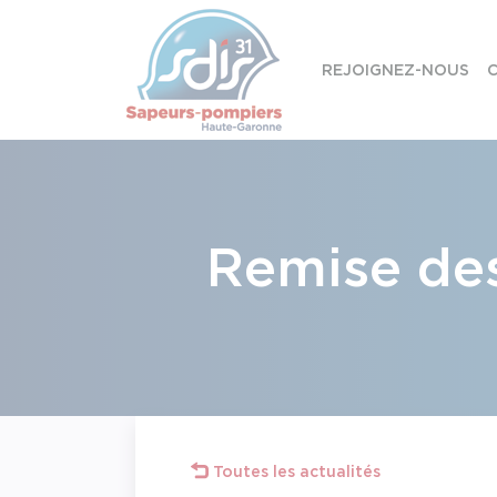
Panneau de gestion des cookies
REJOIGNEZ-NOUS
C
Skip to content
Remise des
Toutes les actualités