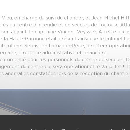
e Vieu, en charge du suivi du chantier, et Jean-Michel Hit
 clés du centre d’incendie et de secours de Toulouse Atla
on adjoint, le capitaine Vincent Veyssier. À cette occas
e la Haute-Garonne était présent ainsi que le colonel Lau
ant-colonel Sébastien Lamadon-Périé, directeur opérati
Lemaire, directrice administrative et financière.
ommencé pour les personnels du centre de secours. Dans
gement du centre qui sera opérationnel le 25 juillet !! D
les anomalies constatées lors de la réception du chantier 