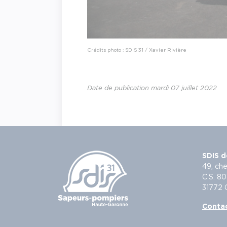
Crédits photo : SDIS 31 / Xavier Rivière
Date de publication mardi 07 juillet 2022
SDIS d
49, che
C.S. 80
31772
Conta