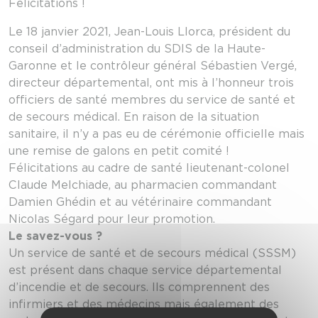
Félicitations !
Le 18 janvier 2021, Jean-Louis Llorca, président du
conseil d’administration du SDIS de la Haute-
Garonne et le contrôleur général Sébastien Vergé,
directeur départemental, ont mis à l’honneur trois
officiers de santé membres du service de santé et
de secours médical. En raison de la situation
sanitaire, il n’y a pas eu de cérémonie officielle mais
une remise de galons en petit comité !
Félicitations au cadre de santé lieutenant-colonel
Claude Melchiade, au pharmacien commandant
Damien Ghédin et au vétérinaire commandant
Nicolas Ségard pour leur promotion.
Le savez-vous ?
Un service de santé et de secours médical (SSSM)
est présent dans chaque service départemental
d’incendie et de secours. Ils comprennent des
infirmiers et des médecins mais également des