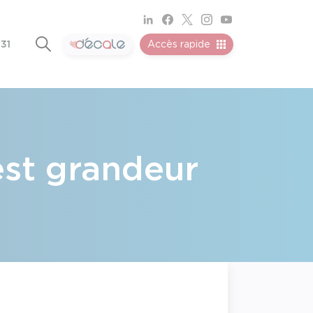
 31
Accès rapide
est grandeur
e 