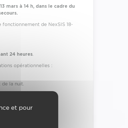
13 mars à 14 h, dans le cadre du
secours.
 le fonctionnement de NexSIS 18-
ant 24 heures
.
tions opérationnelles :
de la nuit.
 de tester la solution sur
ence et pour
s ont notamment testé :