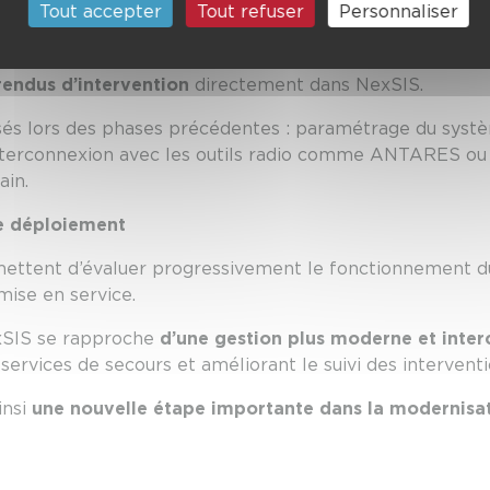
Tout accepter
Tout refuser
Personnaliser
 l’application UrgSAP,
 avec le SAMU
sur les appels traités,
endus d’intervention
directement dans NexSIS.
sés lors des phases précédentes : paramétrage du systèm
interconnexion avec les outils radio comme ANTARES ou e
ain.
e déploiement
mettent d’évaluer progressivement le fonctionnement du 
mise en service.
xSIS se rapproche
d’une gestion plus moderne et inte
s services de secours et améliorant le suivi des interventi
insi
une nouvelle étape importante dans la modernisat