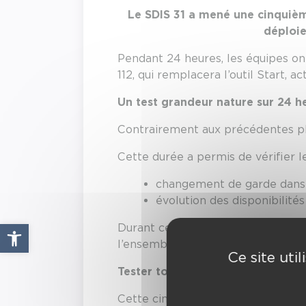
Le SDIS 31 a mené une cinquième
déploie
Pendant 24 heures, les équipes on
112, qui remplacera l’outil Start, a
Un test grandeur nature sur 24 h
Contrairement aux précédentes ph
Cette durée a permis de vérifier 
changement de garde dans c
évolution des disponibilités
Ouvrir la barre d’outils
Durant cette période, les opérati
l’ensemble de la chaîne opérationn
Ce site uti
Tester toute la chaîne du secours
Cette cinquième phase a permis d’