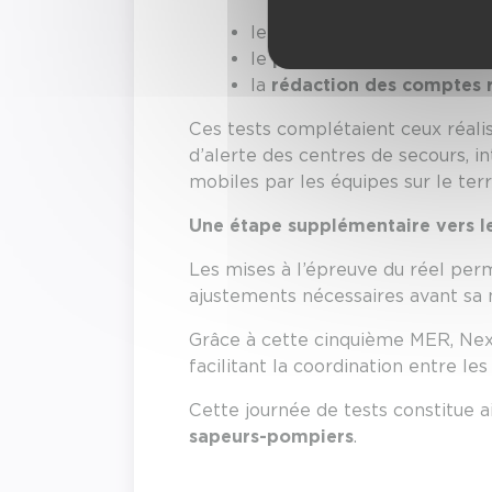
le
bilan patient/victime
via
le
partage d’informations
la
rédaction des comptes r
Ces tests complétaient ceux réali
d’alerte des centres de secours, 
mobiles par les équipes sur le terr
Une étape supplémentaire vers l
Les mises à l’épreuve du réel per
ajustements nécessaires avant sa 
Grâce à cette cinquième MER, Ne
facilitant la coordination entre le
Cette journée de tests constitue a
sapeurs-pompiers
.