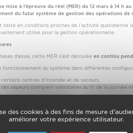
 mise à l’épreuve du réel (MER) du 12 mars à 14 h au 
ment du futur système de gestion des opérations de 
t testé en conditions proches de l’activité quotidienne
ctuellement utilisé pour la gestion opérationnelle.
eures
ases d’essai, cette MER s’est déroulée
en continu pend
le fonctionnement du système dans différentes configura
ertains centres d’incendie et de secours,
 des sapeurs-pompiers volontaires au fil de la journée et 
ons ont été
gérées directement dans NexSIS
, permettant
elle.
lise des cookies à des fins de mesure d'audi
améliorer votre expérience utilisateur.
aller encore plus loin que les précédentes. Les équipe