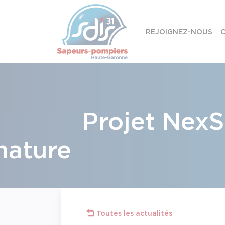
Panneau de gestion des cookies
REJOIGNEZ-NOUS
C
Skip to content
Projet NexS
na
Toutes les actualités