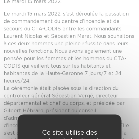
Le mardi 15 mars 2022.
Le mardi 15 mars 2022, s’est déroulée la passation
de commandement du centre d’incendie et de
secours du CTA-CODIS entre les commandants
Laurent Nicolas et Sébastien Marat. Nous souhaitons
à ces deux hommes une pleine réussite dans leurs
nouvelles fonctions. Nous avons également une
pensée pour les femmes et les hommes du CTA-
CODIS qui veillent tous sur les habitants et
habitantes de la Haute-Garonne 7 jours/7 et 24
heures/24.
La cérémonie était placée sous la direction du
contrôleur général Sébastien Vergé, directeur
départemental et chef du corps, et présidée par
Gilbert Hébrard, président du conseil
d’administration du service départemental
d’incendie et de secours de la Haute-Garonne. Elle
Ce site utilise des
s’est déroulée en présence du représentant de la