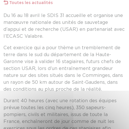
Toutes les actualités
Du 16 au 18 avril le SDIS 31 accueille et organise une
manœuvre nationale des unités de sauvetage
d’appui et de recherche (USAR) en partenariat avec
l’ECASC Valabre.
Cet exercice qui a pour thème un tremblement de
terre dans le sud du département de la Haute-
Garonne vise à valider 16 stagiaires, futurs chefs de
section USAR, lors d’un entraînement grandeur
nature sur des sites situés dans le Comminges, dans
un rayon de 50 km autour de Saint-Gaudens, dans
des conditions au plus proche de la réalité.
Durant 40 heures (avec une rotation des équipes
prévue toutes les cinq heures), 350 sapeurs-
pompiers, civils et militaires, issus de toute la
France, enchaîneront de jour comme de nuit les
exercices sous les ordres de ces stagiaires afin