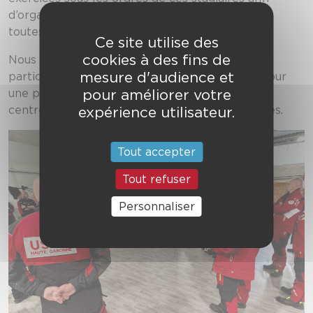
d’organiser les secours et de mettre en œuvre
toutes les techniques acquises.
Ce site utilise des
cookies à des fins de
Nous souhaitons ainsi la bienvenue à tous les
mesure d'audience et
participants, qui seront présents, dès ce soir, pour
pour améliorer votre
une présentation générale de la manœuvre au
expérience utilisateur.
centre de secours de Saint-Gaudens Comminges.
Tout accepter
Tout refuser
Personnaliser