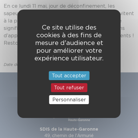
En ce lundi 11 mai, jour de déconfinement, les
sapeurs-pompiers de la Haute-Garonne vous invitent
à la plus grande vigilance. Le déconfinement ne
Ce site utilise des
signifie pas la fin de l’épidémie. Aussi, continuons
cookies à des fins de
d’appliquer les gestes barrières et soyons prudents !
mesure d'audience et
Restons tous mobilisés contre le Covid-19 !
pour améliorer votre
expérience utilisateur.
Date de publication lundi 05 mai 2020
Tout accepter
Tout refuser
Personnaliser
SDIS de la Haute-Garonne
49, chemin de l'Armurié