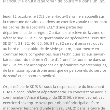
Manœuvre chute d’aéronef de tourisme dans un lac.
Jeudi 12 octobre, le SDIS de la 
H
aute-Garonne
 a accueilli sur 
la commune de Saint-Gaudens un exercice zonale regroupant 
les cadres de la spécialité SAL* d’une partie des 
départements de la région 
Occitanie
 qui relève de la zone de 
défense sud. Plus d’une quarantaine de spécialistes issus des 
SDIS 11, 31, 32, 46, 65, 66, 81 et 82 se sont ainsi retrouvés 
au bord du lac d’altitude de Sède (400 m) pour mettre en 
commun leurs compétences, leurs techniques et leur savoir-
faire autour du thème « Chute d’aéronef de tourisme dans un 
lac ». Ils étaient accompagnés de spécialistes cynotechniques, 
de la mission appui drone ainsi que de personnels du service 
de santé et de secours médical.
Organisé par le 
SDIS 31
 sous la responsabilité du lieutenant 
Guy Delpech, référent départemental, en concertation avec le 
commandant Vincent Lauppi du 
SDIS 66
, référent zonal, cet 
exercice d’envergure avait pour objectif principal de faire 
manœuvrer les chefs d’unité (niveau SAL 2) dans le cadre de 