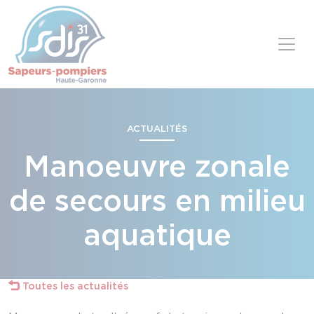
Panneau de gestion des cookies
Skip to content
ACTUALITÉS
Manoeuvre zonale
de secours en milieu
aquatique
Toutes les actualités