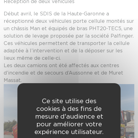
Réception de deux véhicules
Début avril, le SDIS de la
Haute-Garonne
a
réceptionné deux véhicules porte cellule montés sur
un châssis Man et équipés de bras PHT20-TEC5, une
solution de levage proposée par la société Palfinger.
Ces véhicules permettent de transporter la cellule
adaptée à l’intervention et de la déposer sur les
lieux même de celle-ci.
Les deux camions ont été affectés aux centres
d’incendie et de secours d’Aussonne et de Muret
Massat.
Ce site utilise des
cookies à des fins de
mesure d'audience et
pour améliorer votre
expérience utilisateur.