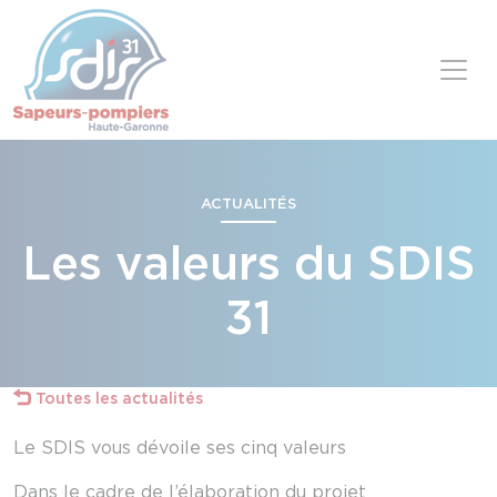
Panneau de gestion des cookies
Skip to content
ACTUALITÉS
Les valeurs du SDIS
31
Toutes les actualités
Le SDIS vous dévoile ses cinq valeurs
Dans le cadre de l’élaboration du projet