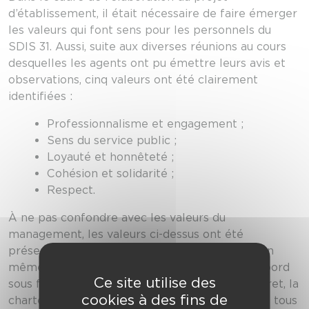
d’établissement, il était nécessaire de faire émerger
les valeurs qui font sens pour les personnels du
SDIS 31. Aussi, suite aux diverses réunions au cours
desquelles les agents ont pu émettre leurs avis et
observations, cinq valeurs ont été clairement
identifiées :
Professionnalisme et engagement ;
Sens du service public ;
Loyauté et honnêteté ;
Cohésion et solidarité ;
Respect.
À ne pas confondre avec les valeurs du
management, les valeurs ci-dessus ont été
présentées aux personnels, vendredi dernier, en
même temps que le nouveau logo. Publiée d’abord
Ce site utilise des
sous forme d’affiche et prochainement d’un livret, la
cookies à des fins de
charte des valeurs de l’établissement concerne tous