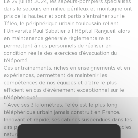
Le 29 juillet 2024, les sapeurs-pompiers spécialisés
dans le secours en milieu périlleux et montagne ont
pris de la hauteur et sont partis s’entraîner sur le
Téléo, le périphérique urbain toulousain reliant
l’Université Paul Sabatier à l’Hôpital Rangueil, alors
en maintenance générale règlementaire et
permettant à nos personnels de réaliser en
condition réelle des exercices d’évacuation du
téléporté.
Ces entraînements, riches en enseignements et en
expériences, permettent de maintenir les
compétences de nos équipes et d’être le plus
efficient en cas d’événement exceptionnel sur le
téléphérique*.
* Avec ses 3 kilomètres, Téléo est le plus long
téléphérique urbain jamais construit en France.
Innovant et rapide, ses cabines suspendues dans les
airs permettent de franchir de nombreux obstacles
naturels et infrastructures présents au sud de