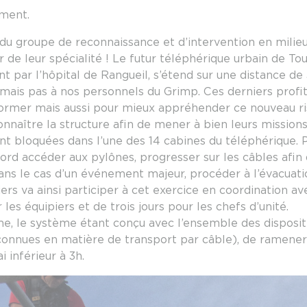
ement.
du groupe de reconnaissance et d’intervention en milieu
 de leur spécialité ! Le futur téléphérique urbain de Tou
nt par l’hôpital de Rangueil, s’étend sur une distance de
e mais pas à nos personnels du Grimp. Ces derniers prof
former mais aussi pour mieux appréhender ce nouveau ri
connaître la structure afin de mener à bien leurs mission
nt bloquées dans l’une des 14 cabines du téléphérique. P
ord accéder aux pylônes, progresser sur les câbles afin 
dans le cas d’un événement majeur, procéder à l’évacuati
s va ainsi participer à cet exercice en coordination ave
es équipiers et de trois jours pour les chefs d’unité.
ime, le système étant conçu avec l’ensemble des disposi
connues en matière de transport par câble), de ramener 
i inférieur à 3h.