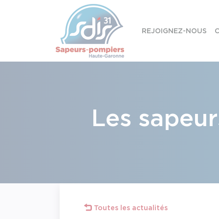
Panneau de gestion des cookies
REJOIGNEZ-NOUS
C
Skip to content
Les sapeur
Toutes les actualités