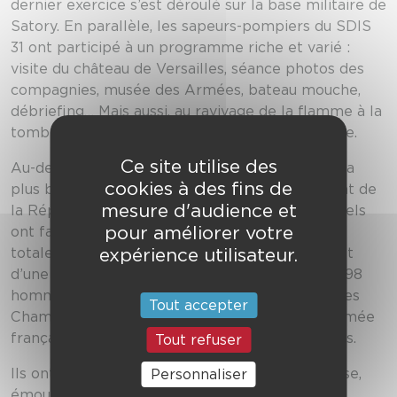
dernier exercice s’est déroulé sur la base militaire de
Satory. En parallèle, les sapeurs-pompiers du SDIS
31 ont participé à un programme riche et varié :
visite du château de Versailles, séance photos des
compagnies, musée des Armées, bateau mouche,
débriefing… Mais aussi, au ravivage de la flamme à la
tombe du soldat inconnu sous l’Arc de Triomphe.
Ce site utilise des
Au-delà de la fierté personnelle de défiler sur la
cookies à des fins de
plus belle avenue du monde devant le Président de
mesure d'audience et
la République et la Nation entière, ces personnels
pour améliorer votre
ont fait preuve à travers cette démarche
expérience utilisateur.
totalement volontaire, de ténacité, de rigueur et
d’une grande motivation. Ils font partie des 4 298
hommes et femmes à pied à avoir paradé sur les
Tout accepter
Champs-Élysées en présence des élites de l’armée
française et des régiments de militaires français.
Tout refuser
Ils ont vécu une expérience riche, unique, intense,
Personnaliser
émouvante mais aussi difficile, épuisante et