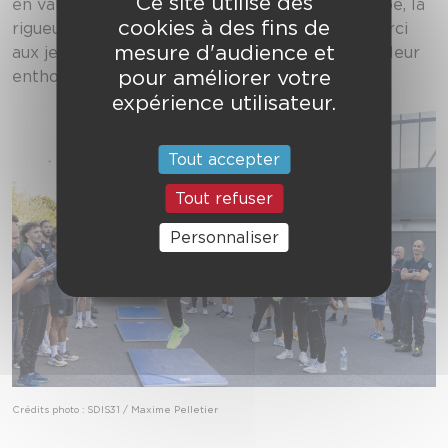
Ce site utilise des
en valeurs communes telles que l’esprit d’équipe, la
cookies à des fins de
rigueur et le dépassement de soi. Un grand merci
mesure d'audience et
aux jeunes des Fénix pour leur engagement et leur
pour améliorer votre
enthousiasme !
expérience utilisateur.
Tout accepter
Tout refuser
Personnaliser
Crédits photo : SDIS31 / Maxime Pelletier