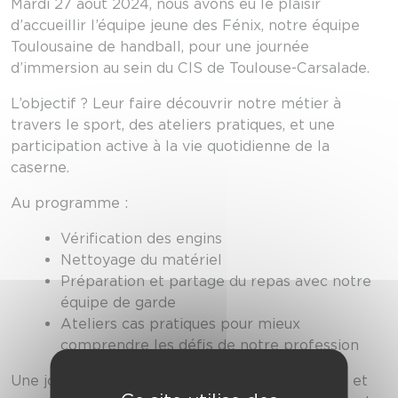
Mardi 27 aout 2024, nous avons eu le plaisir
d’accueillir l’équipe jeune des Fénix, notre équipe
Toulousaine de handball, pour une journée
d’immersion au sein du CIS de Toulouse-Carsalade.
L’objectif ? Leur faire découvrir notre métier à
travers le sport, des ateliers pratiques, et une
participation active à la vie quotidienne de la
caserne.
Au programme :
Vérification des engins
Nettoyage du matériel
Préparation et partage du repas avec notre
équipe de garde
Ateliers cas pratiques pour mieux
comprendre les défis de notre profession
Une journée riche en découvertes, en échanges et