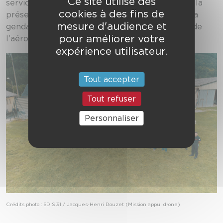
Ce site utilise des
services pour mener à bien leurs missions, d’où la
cookies à des fins de
présence très appréciée de représentants de la
mesure d'audience et
gendarmerie du transport aérien de Tarbes et de
pour améliorer votre
l’aéroclub de Luchon.
expérience utilisateur.
Tout accepter
Tout refuser
Personnaliser
Crédits photo : SDIS 31 / Jacques-Henri Douzet (Mission appui drone)