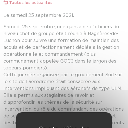
Toutes les actualités
Le samedi 25 septembre 2021.
Samedi 25 septembre, une quinzaine d’officiers du
niveau chef de groupe était réunie à Bagnères-de-
Luchon pour suivre une formation de maintien des
acquis et de perfectionnement dédiée à la gestion
opérationnelle et commandement (plus
communément appelée GOC3 dans le jargon des
sapeurs-pompiers).
Cette journée organisée par le groupement Sud sur
le site de l’aérodrome était consacrée aux
interventions impliquant des aéronefs de type ULM.
Elle a permis aux stagiaires de revoir et
d’approfondir les thèmes de la sécurité sur
intervention, du rôle du commandant des opérations
de secours, de l’apport stratégique des drones et
des bonnes relations à entretenir avec les différents