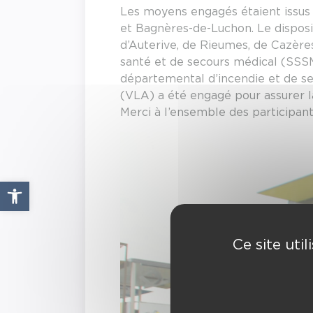
Les moyens engagés étaient issus
et Bagnères-de-Luchon. Le disposi
d’Auterive, de Rieumes, de Cazère
santé et de secours médical (SSSM)
départemental d’incendie et de seco
(VLA) a été engagé pour assurer l
Merci à l’ensemble des participants
Ouvrir la barre d’outils
Ce site uti