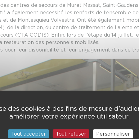
 des centres de secours de Muret Massat, Saint-Gauden
tif a également nécessité les renforts de l’ensemble 
s et de Montesquieu-Volvestre. Ont été également mobil
, de la direction, du centre de traitement de l’alerte e
urs (CTA-CODIS). Enfin, lors de l’étape du 14 juillet, le
a restauration des personnels mobilisés.
 pour leur disponibilité et leur engagement dans ce trava
lise des cookies à des fins de mesure d'audi
améliorer votre expérience utilisateur.
Tout accepter
Tout refuser
Personnaliser