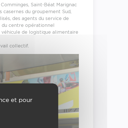
s Comminges, Saint-Béat Marignac
des casernes du groupement Sud,
isés, des agents du service de
t du centre opérationnel
 véhicule de logistique alimentaire
il collectif.
ence et pour