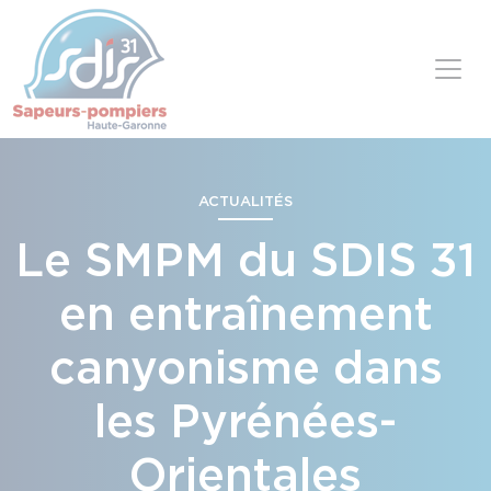
Panneau de gestion des cookies
Skip to content
ACTUALITÉS
Le SMPM du SDIS 31
en entraînement
canyonisme dans
les Pyrénées-
Orientales