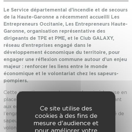
Le Service départemental d’incendie et de secours
de la Haute-Garonne a récemment accueilli Les
Entrepreneurs Occitanie, Les Entrepreneurs Haute-
Garonne, organisation représentative des
dirigeants de TPE et PME, et le Club GALAXY,
réseau d’entreprises engagé dans le
développement économique du territoire, pour
engager une réflexion commune autour d’un enjeu
majeur : renforcer les liens entre le monde
économique et le volontariat chez les sapeurs-
pompiers.
Cette première rencontre ouvre la voie à la mise en
place de conventions de disponibilité, permettant
aux entreprises adhérentes de favoriser
Ce site utilise des
l’engagement de leurs collaborateurs en qualité de
cookies à des fins de
sapeurs-pompiers volontaires. Parce que le
mesure d'audience et
volontariat repose aussi sur l’implication des
pour améliorer votre