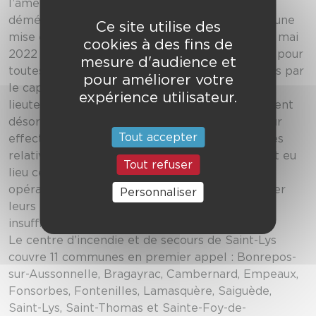
l’aménager et le rendre opérationnel. Le grand
déménagement a eu lieu ce week-end et avec une
Ce site utilise des
mise en service effective aujourd’hui, ce lundi 9 mai
cookies à des fins de
2022 marque le début d’une nouvelle aventure pour
mesure d'audience et
toutes ces femmes et ces hommes commandés par
pour améliorer votre
le capitaine Julien Ortega, chef de centre, et le
expérience utilisateur.
lieutenant Pascal Mazenc, son adjoint. Ils prennent
désormais le départ de la nouvelle caserne pour
Tout accepter
effectuer leurs interventions, les trois premières
relatives à du secours d’urgence à personne ont eu
Tout refuser
lieu ce matin. Au-delà de leurs missions
opérationnelles, ils vont tous aussi devoir trouver
Personnaliser
leurs repères dans ce nouveau bâtiment et lui
insuffler une âme !
Le centre d’incendie et de secours de Saint-Lys
couvre 11 communes en premier appel : Bonrepos-
sur-Aussonnelle, Bragayrac, Cambernard, Empeaux,
Fonsorbes, Fontenilles, Lamasquère, Saiguède,
Saint-Lys, Saint-Thomas et Sainte-Foy-de-