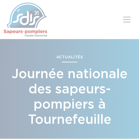
Panneau de gestion des cookies
Skip to content
ACTUALITÉS
Journée nationale
des sapeurs-
pompiers à
Tournefeuille