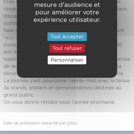
Près de 200 personnes étaient présentes sur les
mesure d'audience et
rangs pour rendre hommage aux sapeurs-pompiers
pour améliorer votre
disparus, morts en opération ou en service
expérience utilisateur.
commandé. Une vingtaine de sapeurs-pompiers
haut-garonnais, ont aussi été mis à l’honneur. 9 ont
Tout accepter
reçu une médaille d’honneur, 4 pour services
exceptionnels, 1 pour 40 ans de service, 3 pour 30
Tout refuser
ans de service, et 9 ont été nommés au grade
supérieur. La cérémonie s’est terminée par la remise
Personnaliser
de leur attestation de formation aux cadets de la
sécurité civile du lycée Françoise de Tournefeuille.
La journée s’est poursuivie l’après-midi avec la tenue
de stands, ateliers et démonstrations destinés au
grand public.
On vous donne rendez-vous l’année prochaine.
Date de publication mardi 06 juin 2022