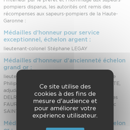
pompiers disparus, les autorités ont remis des
récompenses aux sapeurs-pompiers de la Haute-
Garonne :
Médailles d’honneur pour service
exceptionnel, échelon argent :
lieutenant-colonel Stéphane LEGAY
Médailles d’honneur d’ancienneté échelon
grand or :
lieutenant-colonel Jean-Louis AURIAC, capitaine
Philippe NAVARRE, capitaine Jean-Yves VALETTE,
Ce site utilise des
adjudant Patrick BAQUE, adjudant Christian
cookies à des fins de
DELRIEU, adjudant Bruno GINESTE, sergent Yves
mesure d'audience et
FAURE, caporal Alain PUEYO, caporal Jean-Marc
pour améliorer votre
SAINT-MARTIN
expérience utilisateur.
Médailles d’honneur d’ancienneté échelon