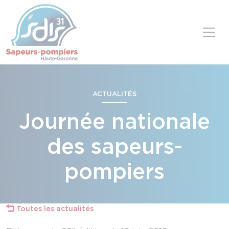
Panneau de gestion des cookies
Skip to content
ACTUALITÉS
Journée nationale
des sapeurs-
pompiers
Toutes les actualités
e