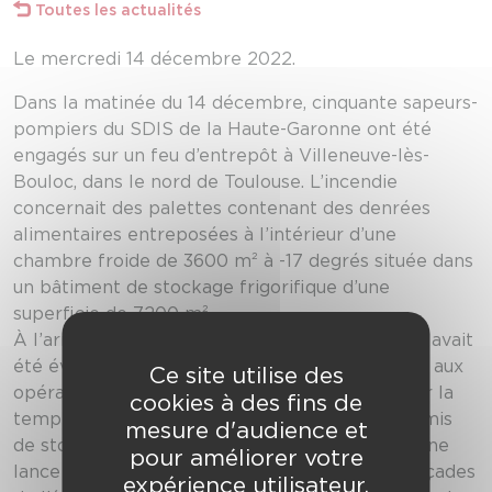
Toutes les actualités
Le mercredi 14 décembre 2022.
Dans la matinée du 14 décembre, cinquante sapeurs-
pompiers du SDIS de la Haute-Garonne ont été
engagés sur un feu d’entrepôt à Villeneuve-lès-
Bouloc, dans le nord de Toulouse. L’incendie
concernait des palettes contenant des denrées
alimentaires entreposées à l’intérieur d’une
chambre froide de 3600 m² à -17 degrés située dans
un bâtiment de stockage frigorifique d’une
superficie de 7200 m².
À l’arrivée des secours, l’ensemble des salariés avait
été évacué. Les sapeurs-pompiers ont procédé aux
Ce site utilise des
opérations d’extinction rendues difficiles de par la
cookies à des fins de
température très froide. Leurs actions ont permis
mesure d'audience et
de stopper la propagation du feu au moyen d’une
pour améliorer votre
lance à eau et de trouées sur les différentes façades
expérience utilisateur.