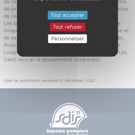
de l’édifice. L’efficacité des soldats du feu a permis
de préserver le bâtiment permettant à l’entreprise
Tout accepter
de reprendre une activité prochainement.
Les personnels mobilisés sur cette opération de
Tout refuser
longue durée étaient issus des centres d’incendie et
de secours de Villemur-sur-Tarn, Rouffiac-Tolosan,
Personnaliser
Aussonne, Toulouse Delrieu, Colomiers, Toulouse
Lougnon, Toulouse Atlanta, Muret Massat, Saint-Lys,
Saint-Jory et le groupement nord-ouest.
Date de publication vendredi 12 décembre 2022