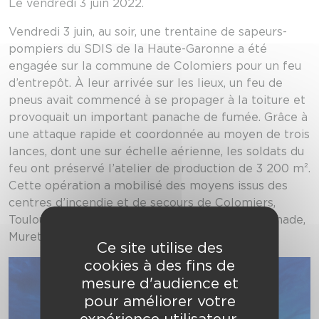
Le vendredi 3 juin 2022.
Vendredi 3 juin, au soir, une trentaine de sapeurs-
pompiers du SDIS de la Haute-Garonne a été
engagée sur la commune de Colomiers pour un feu
d’entrepôt. À leur arrivée sur les lieux, un feu de
pneus avait commencé à se propager à la toiture et
provoquait un important panache de fumée. Grâce à
une attaque rapide et coordonnée au moyen de trois
lances, dont une sur échelle aérienne, les soldats du
feu ont préservé l’atelier de production de 3 200 m².
Cette opération a mobilisé des moyens issus des
centres d’incendie et de secours de Colomiers,
Toulouse Delrieu, Toulouse Vion, Aussonne, Grenade,
Muret Massat et Toulouse Lougnon.
Ce site utilise des
cookies à des fins de
mesure d'audience et
pour améliorer votre
expérience utilisateur.