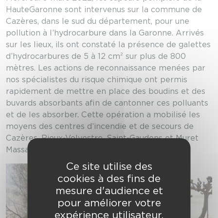
HauteGaronne sont intervenus sur la commune de
Cazères, dans le sud du département, pour une
pollution à l’hydrocarbure dans la Garonne. Arrivés
sur les lieux, ils ont constaté la présence de galettes
d’hydrocarbures de 5 à 12 cm² sur plus de 800
mètres. Les actions de reconnaissance menées par
nos spécialistes du risque chimique ont permis
rapidement de mettre en place des boudins et des
buvards absorbants afin de cantonner ces polluants
et de les absorber. Cette opération a mobilisé les
moyens des centres d’incendie et de secours de
Cazères, Rieux-Volvestre, Saint-Gaudens et Muret
Massat.
Ce site utilise des
cookies à des fins de
mesure d'audience et
pour améliorer votre
expérience utilisateur.