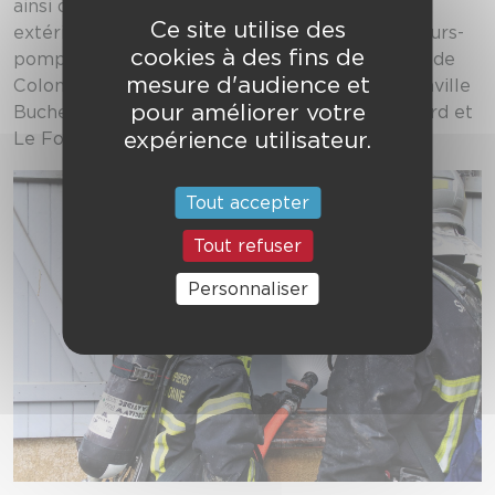
ainsi qu’un étaiement oblique sur la façade
Ce site utilise des
extérieure. Cette opération a mobilisé les sapeurs-
cookies à des fins de
pompiers des centres d’incendie et de secours de
mesure d'audience et
Colomiers, Muret Massat, Toulouse Vion, Ramonville
pour améliorer votre
Buchens, Aussonne, Rieux-Volvestre, Montgiscard et
expérience utilisateur.
Le Fousseret.
Tout accepter
Tout refuser
Personnaliser