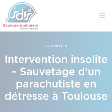
Panneau de gestion des cookies
Skip to content
ACTUALITÉS
Intervention insolite
– Sauvetage d’un
parachutiste en
détresse à Toulouse