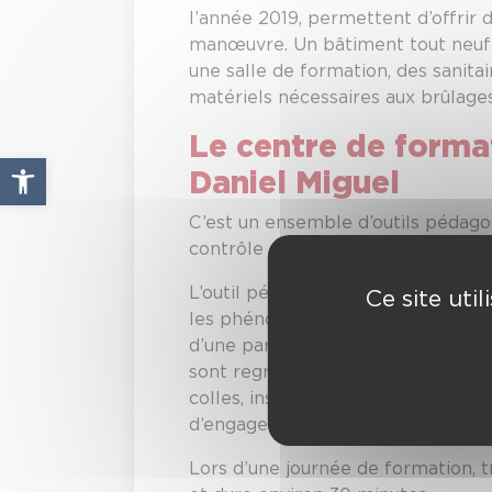
l’année 2019, permettent d’offri
manœuvre. Un bâtiment tout neuf a
une salle de formation, des sanita
matériels nécessaires aux brûlages
Le centre de format
Ouvrir la barre d’outils
Daniel Miguel
C’est un ensemble d’outils pédagogi
contrôle des phénomènes thermiqu
L’outil pédagogique principal de 
Ce site uti
les phénomènes thermiques qui se 
d’une partie foyer, isolée du rest
sont regroupés les formateurs et l
colles, insecticides…). Un containe
d’engagement avec progression po
Lors d’une journée de formation, 