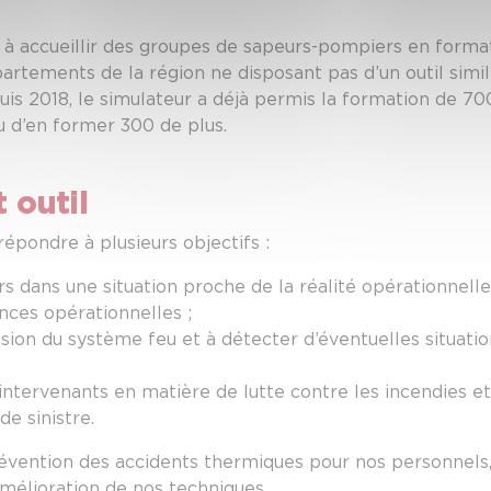
 à accueillir des groupes de sapeurs-pompiers en format
rtements de la région ne disposant pas d’un outil similai
puis 2018, le simulateur a déjà permis la formation de 
u d’en former 300 de plus.
 outil
épondre à plusieurs objectifs :
 dans une situation proche de la réalité opérationnelle
ces opérationnelles ;
ion du système feu et à détecter d’éventuelles situati
intervenants en matière de lutte contre les incendies et
e sinistre.
révention des accidents thermiques pour nos personnels,
mélioration de nos techniques.