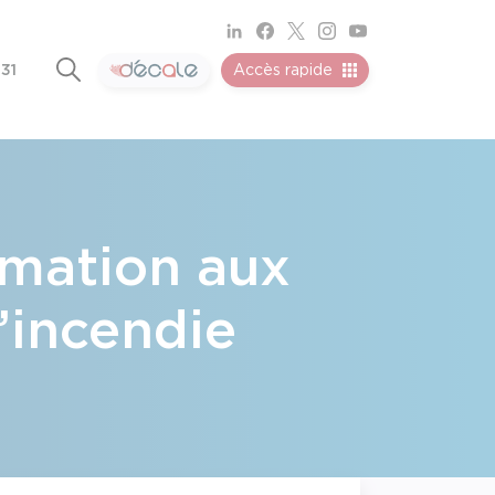
 31
Accès rapide
rmation aux
l’incendie