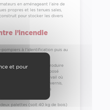
rmateurs en aménageant l’aire de
es propres et les tenues sales,
construit pour stocker les divers
tre l’incendie
-pompiers à l’identification puis au
 mètres, aménagé pour reproduire
ence et pour
nts. Ce simulateur est composé
ne d’observation et de travail où
e bois non traitées (sans vernis,
 la mise en place de phases
deux palettes (soit 40 kg de bois)