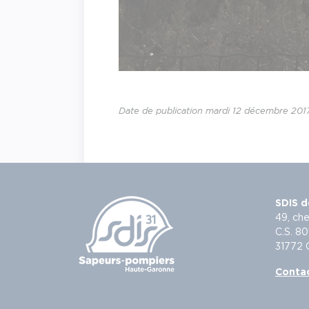
Date de publication mardi 12 décembre 201
SDIS d
49, che
C.S. 80
31772
Conta