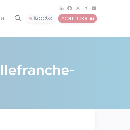
 31
Accès rapide
llefranche-