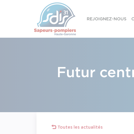
Panneau de gestion des cookies
REJOIGNEZ-NOUS
C
Skip to content
Futur cent
Toutes les actualités