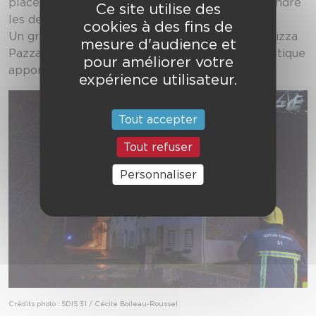
place hier matin pour sécuriser les lieux et éteindre
Ce site utilise des
les derniers foyers résiduels.
cookies à des fins de
Un grand merci à la mairie Le Burgaud et à la Pizza
mesure d'audience et
Pazza de Grenade pour l’aide et le soutien logistique
pour améliorer votre
apportés à nos équipes sur place.
expérience utilisateur.
Tout accepter
Tout refuser
Personnaliser
Crédits photo : SDIS 31 / Cécile Boileau-Roussel