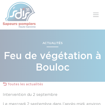
Panneau de gestion des cookies
Skip to content
ACTUALITÉS
Feu de végétation à
Bouloc
Toutes les actualités
Intervention du 2 septembre
Le mercredi 2 septembre dans l’après-midi, environ