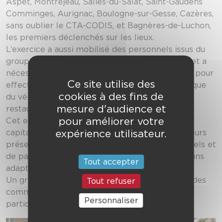
Aspet, Montréjeau, Salies-du-Salat, Saint-Gaudens
Comminges, Aurignac, Boulogne-sur-Gesse, Cazères,
sans oublier le CTA-CODIS, et Bagnères-de-Luchon,
les premiers déclenchés sur les lieux.
L’exercice a aussi mobilisé des personnels issus du
groupement sud et nord-est et de la direction et a
nécessité la présence des télépilotes de drone pour
Ce site utilise des
effectuer des reconnaissances sur le site, ainsi que
cookies à des fins de
du véhicule logistique alimentaire pour la
mesure d'audience et
restauration des agents.
pour améliorer votre
Cet exercice, placé sous le commandement du
expérience utilisateur.
capitaine Wilfried Abo, a permis à tous les acteurs
présents de réactiver leurs réflexes opérationnels et
de partager collectivement les repères communs
Tout accepter
adaptés à ce type de feux particuliers.
Un grand merci à tous, notamment aux maires des
Tout refuser
communes d’Artigue et de Sode pour leur
Personnaliser
participation !