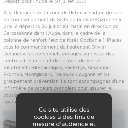
Départ pour l’Aude le 30 juillet 2021
À la demande de la zone de défense sud, un groupe
de commandement du SDIS de la Haute-Garonne a
pris le départ le 30 juillet au matin en direction de
Carcassonne dans l’Aude, dans le cadre de la
colonne de renfort feux de forêt Occitanie 1. Placés
sous le commandement du lieutenant Olivier
Delannoy, les personnels engagés sont issus des
centres d’incendie et de secours de Verfeil,
Villefranche-de-Lauragais, Saint-Lys, Aussonne,
Fronton, Montgiscard, Toulouse Lougnon et du
groupement prévention. Ils sont accompagnés d’une
infirmière de sapeurs-pompiers pour assurer le
soutien sanitaire et de deux mécaniciens. Bon
courage à eux !
Ce site utilise des
cookies à des fins de
mesure d'audience et